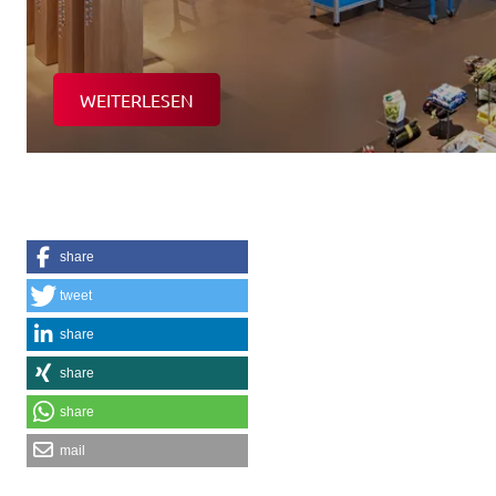
WEITERLESEN
share
tweet
share
share
share
mail