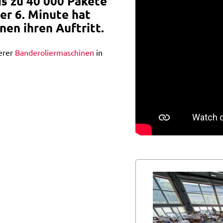
is zu 40'000 Pakete
er 6. Minute hat
en ihren Auftritt.
erer
Banderoliermaschinen
in