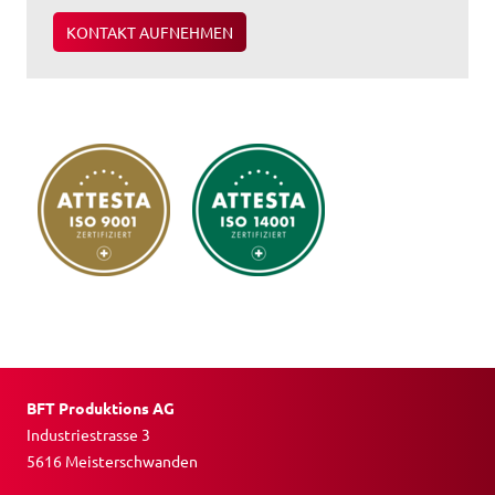
KONTAKT AUFNEHMEN
BFT Produktions AG
Industriestrasse 3
5616 Meisterschwanden