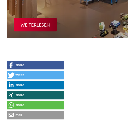
WEITERLESEN
share
tweet
share
share
share
mail