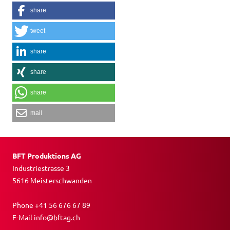
share
tweet
share
share
share
mail
BFT Produktions AG
Industriestrasse 3
5616 Meisterschwanden
Phone
+41 56 676 67 89
E-Mail
info@bftag.ch