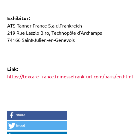
Exhibitor:
ATS-Tanner France S.a.r.lFrankreich
219 Rue Laszlo Biro, Technopôle d'Archamps
74166 Saint-Julien-en-Genevois
Link:
https://texcare-france.fr.messefrankfurt.com/paris/en.html
share
tweet