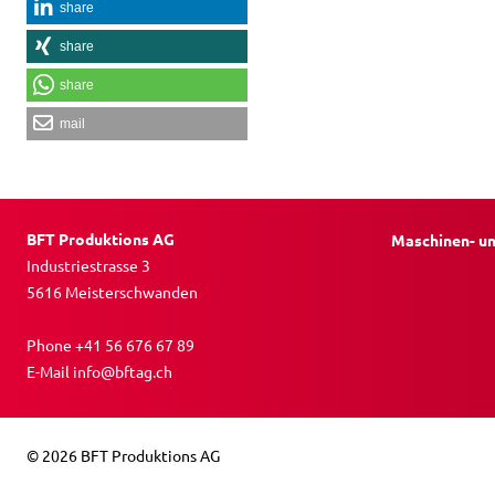
share
share
share
mail
BFT Produktions AG
Maschinen- u
Industriestrasse 3
5616 Meisterschwanden
Phone
+41 56 676 67 89
E-Mail
info@bftag.ch
© 2026 BFT Produktions AG